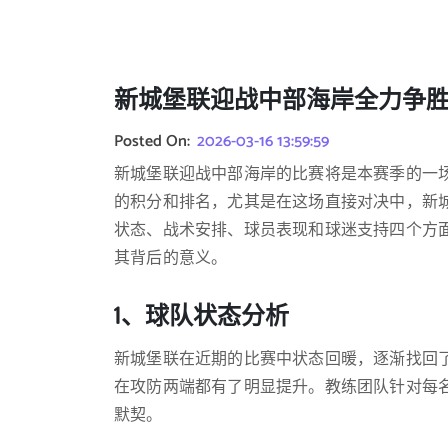
新城堡联迎战中部海岸全力争
Posted On:
2026-03-16 13:59:59
新城堡联迎战中部海岸的比赛将是本赛季的一
的积分和排名，尤其是在这场直接对决中，新
状态、战术安排、球员表现和球迷支持四个方
其背后的意义。
1、球队状态分析
新城堡联在近期的比赛中状态回暖，逐渐找回
在攻防两端都有了明显提升。教练团队针对每
默契。