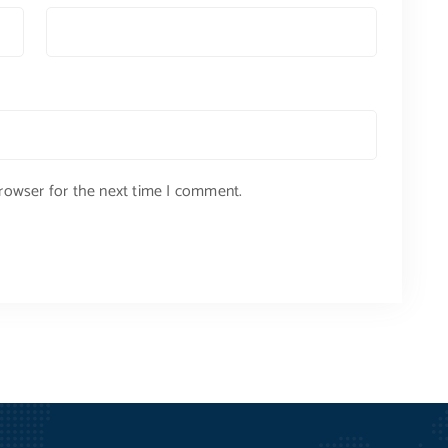
browser for the next time I comment.