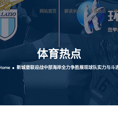
网站首页
解读米兰
体育热点
体
体育热点
Home
新城堡联迎战中部海岸全力争胜展现球队实力与斗