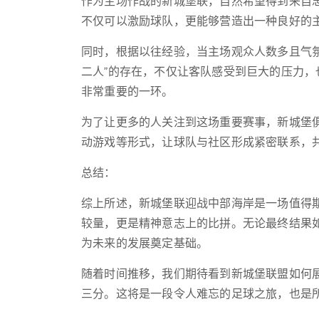
作为主场作战的新城堡联，自然希望得到来自
不仅可以激励球队，更能够营造出一种良好的
同时，根据以往经验，当主场观众人数多且气
二人”的存在，不仅让客队感受到巨大的压力
非常重要的一环。
为了让更多的人关注到这场重要赛事，新城堡
动游戏等形式，让球队与社区形成紧密联系，
总结：
综上所述，新城堡联迎战中部海岸是一场值得
较量，更是精神意志上的比拼。无论最终结果
为未来的发展奠定基础。
随着时间推移，我们期待看到新城堡联盟如何
三分。这将是一段令人难忘的足球之旅，也是