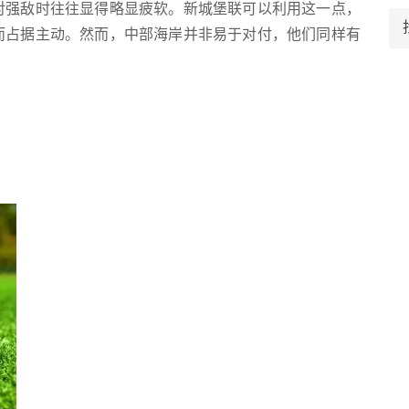
对强敌时往往显得略显疲软。新城堡联可以利用这一点，
而占据主动。然而，中部海岸并非易于对付，他们同样有