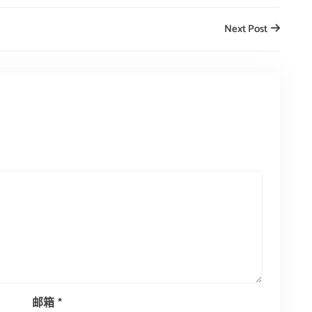
Next Post
邮箱
*